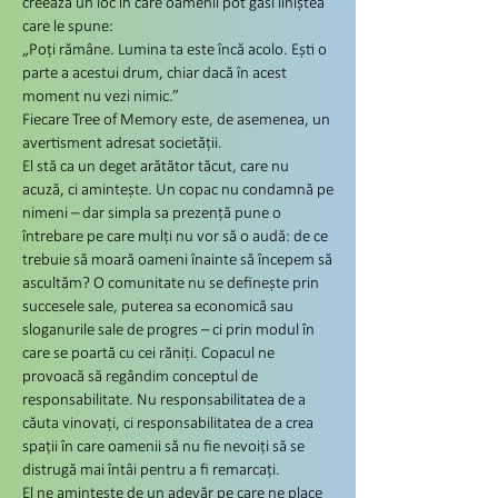
creează un loc în care oamenii pot găsi liniștea
care le spune:
„Poți rămâne. Lumina ta este încă acolo. Ești o
parte a acestui drum, chiar dacă în acest
moment nu vezi nimic.”
Fiecare Tree of Memory este, de asemenea, un
avertisment adresat societății.
El stă ca un deget arătător tăcut, care nu
acuză, ci amintește. Un copac nu condamnă pe
nimeni – dar simpla sa prezență pune o
întrebare pe care mulți nu vor să o audă: de ce
trebuie să moară oameni înainte să începem să
ascultăm? O comunitate nu se definește prin
succesele sale, puterea sa economică sau
sloganurile sale de progres – ci prin modul în
care se poartă cu cei răniți. Copacul ne
provoacă să regândim conceptul de
responsabilitate. Nu responsabilitatea de a
căuta vinovați, ci responsabilitatea de a crea
spații în care oamenii să nu fie nevoiți să se
distrugă mai întâi pentru a fi remarcați.
El ne amintește de un adevăr pe care ne place