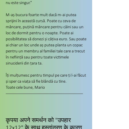
nu este singur.”
M-aș bucura foarte mult dacă m-ai putea
sprijini în această cursă. Poate cu ceva de
mâncare, puțină mâncare pentru câini sau un
loc de dormit pentru o noapte. Poate ai
posibilitatea să donezi și câțiva euro. Sau poate
ai chiar un loc unde aș putea planta un copac
pentru un membru al familiei tale care a trecut
în neființă sau pentru toate victimele
sinuciderii din țara ta.
Îți mulțumesc pentru timpul pe care ți l-ai făcut
și sper ca viața să fie blândă cu tine.
Toate cele bune, Mario
कृपया अपने समर्थन को "उपहार
12x12" के साथ हस्तांतरण के कारण