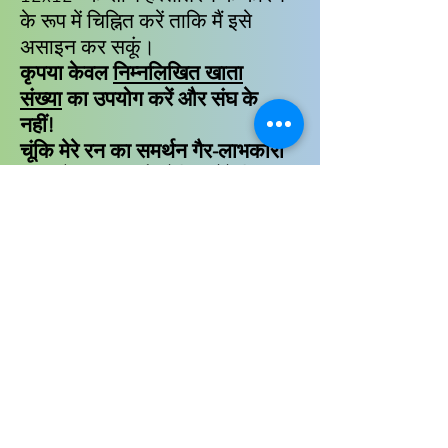
के रूप में चिह्नित करें ताकि मैं इसे
असाइन कर सकूं।
कृपया केवल
निम्नलिखित खाता
संख्या
का उपयोग करें और संघ के
नहीं!
चूंकि मेरे रन का समर्थन गैर-लाभकारी
संघ को दान नहीं है, लेकिन मेरे लिए
मेरे रन का समर्थन करने के लिए एक
कर उपहार है, आप दान रसीद प्राप्त
नहीं कर सकते।
निम्नलिखित धन हस्तांतरण विकल्प
उपलब्ध हैं:
बैंक हस्तांतरण:
C24 Bank - मारियो डियरिंगर