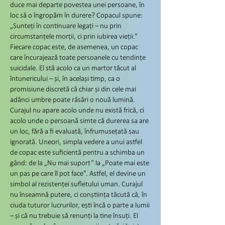
duce mai departe povestea unei persoane, în
loc să o îngropăm în durere? Copacul spune:
„Sunteți în continuare legați – nu prin
circumstanțele morții, ci prin iubirea vieții.”
Fiecare copac este, de asemenea, un copac
care încurajează toate persoanele cu tendințe
suicidale. El stă acolo ca un martor tăcut al
întunericului – și, în același timp, ca o
promisiune discretă că chiar și din cele mai
adânci umbre poate răsări o nouă lumină.
Curajul nu apare acolo unde nu există frică, ci
acolo unde o persoană simte că durerea sa are
un loc, fără a fi evaluată, înfrumusețată sau
ignorată. Uneori, simpla vedere a unui astfel
de copac este suficientă pentru a schimba un
gând: de la „Nu mai suport” la „Poate mai este
un pas pe care îl pot face”. Astfel, el devine un
simbol al rezistenței sufletului uman. Curajul
nu înseamnă putere, ci conștiința tăcută că, în
ciuda tuturor lucrurilor, ești încă o parte a lumii
– și că nu trebuie să renunți la tine însuți. El