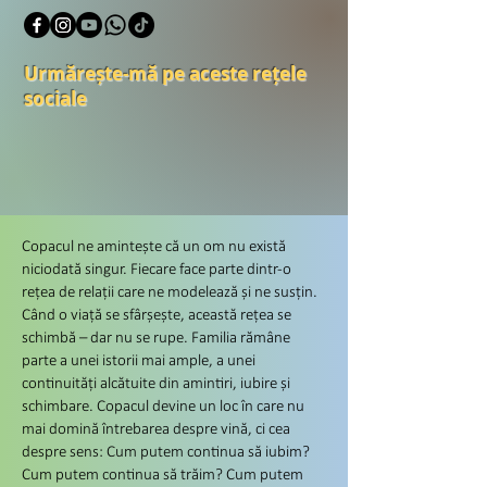
Urmărește-mă pe aceste rețele
sociale
Copacul ne amintește că un om nu există
niciodată singur. Fiecare face parte dintr-o
rețea de relații care ne modelează și ne susțin.
Când o viață se sfârșește, această rețea se
schimbă – dar nu se rupe. Familia rămâne
parte a unei istorii mai ample, a unei
continuități alcătuite din amintiri, iubire și
schimbare. Copacul devine un loc în care nu
mai domină întrebarea despre vină, ci cea
despre sens: Cum putem continua să iubim?
Cum putem continua să trăim? Cum putem