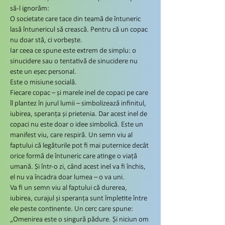
să-l ignorăm:
O societate care tace din teamă de întuneric
lasă întunericul să crească. Pentru că un copac
nu doar stă, ci vorbește.
Iar ceea ce spune este extrem de simplu: o
sinucidere sau o tentativă de sinucidere nu
este un eșec personal.
Este o misiune socială.
Fiecare copac – și marele inel de copaci pe care
îl plantez în jurul lumii – simbolizează infinitul,
iubirea, speranța și prietenia. Dar acest inel de
copaci nu este doar o idee simbolică. Este un
manifest viu, care respiră. Un semn viu al
faptului că legăturile pot fi mai puternice decât
orice formă de întuneric care atinge o viață
umană. Și într-o zi, când acest inel va fi închis,
el nu va încadra doar lumea – o va uni.
Va fi un semn viu al faptului că durerea,
iubirea, curajul și speranța sunt împletite între
ele peste continente. Un cerc care spune:
„Omenirea este o singură pădure. Și niciun om