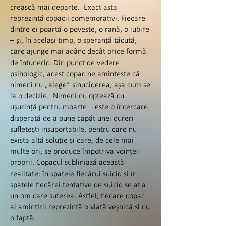
crească mai departe. Exact asta
reprezintă copacii comemorativi. Fiecare
dintre ei poartă o poveste, o rană, o iubire
– și, în același timp, o speranță tăcută,
care ajunge mai adânc decât orice formă
de întuneric. Din punct de vedere
psihologic, acest copac ne amintește că
nimeni nu „alege” sinuciderea, așa cum se
ia o decizie. Nimeni nu optează cu
ușurință pentru moarte – este o încercare
disperată de a pune capăt unei dureri
sufletești insuportabile, pentru care nu
exista altă soluție și care, de cele mai
multe ori, se produce împotriva voinței
proprii. Copacul subliniază această
realitate: în spatele fiecărui suicid și în
spatele fiecărei tentative de suicid se afla
un om care suferea. Astfel, fiecare copac
al amintirii reprezintă o viață veșnică și nu
o faptă.