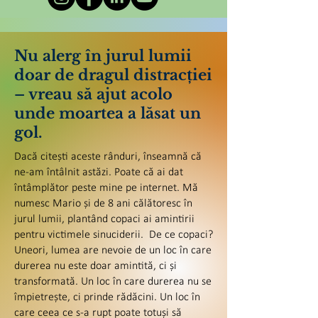
Nu alerg în jurul lumii
doar de dragul distracției
– vreau să ajut acolo
unde moartea a lăsat un
gol.
Dacă citești aceste rânduri, înseamnă că
ne-am întâlnit astăzi. Poate că ai dat
întâmplător peste mine pe internet. Mă
numesc Mario și de 8 ani călătoresc în
jurul lumii, plantând copaci ai amintirii
pentru victimele sinuciderii. De ce copaci?
Uneori, lumea are nevoie de un loc în care
durerea nu este doar amintită, ci și
transformată. Un loc în care durerea nu se
împietrește, ci prinde rădăcini. Un loc în
care ceea ce s-a rupt poate totuși să